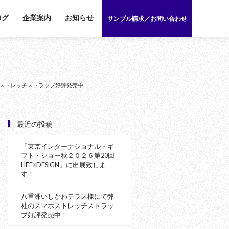
ログ
企業案内
お知らせ
サンプル請求／お問い合わせ
ストレッチストラップ好評発売中！
最近の投稿
「東京インターナショナル・ギ
フト・ショー秋２０２６第20回
LIFE×DESIGN」に出展致しま
す！
八重洲いしかわテラス様にて弊
社のスマホストレッチストラッ
プ好評発売中！