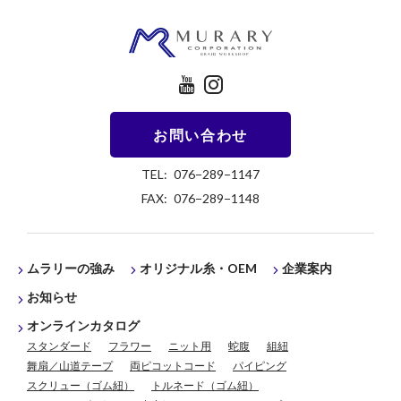
お問い合わせ
TEL: 076−289−1147
FAX: 076−289−1148
ムラリーの強み
企業案内
オリジナル糸・OEM
お知らせ
オンラインカタログ
スタンダード
フラワー
ニット用
蛇腹
組紐
舞扇／山道テープ
両ピコットコード
パイピング
スクリュー（ゴム紐）
トルネード（ゴム紐）