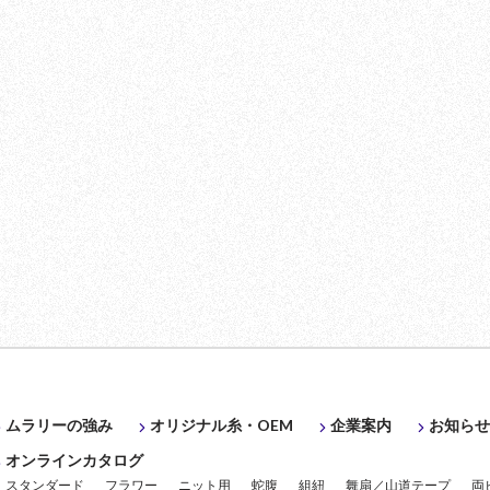
ムラリーの強み
企業案内
お知ら
オリジナル糸・OEM
オンラインカタログ
スタンダード
フラワー
ニット用
蛇腹
組紐
舞扇／山道テープ
両