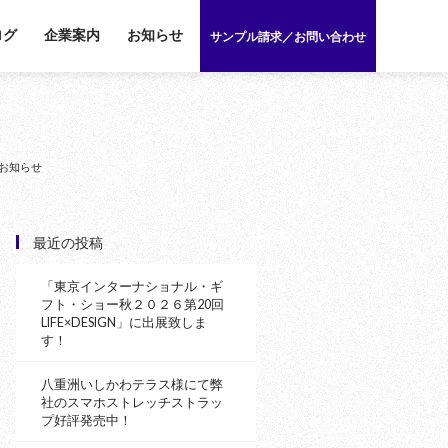
ログ
企業案内
お知らせ
サンプル請求／お問い合わせ
お知らせ
最近の投稿
「東京インターナショナル・ギ
フト・ショー秋２０２６第20回
LIFE×DESIGN」に出展致しま
す！
八重洲いしかわテラス様にて弊
社のスマホストレッチストラッ
プ好評発売中！