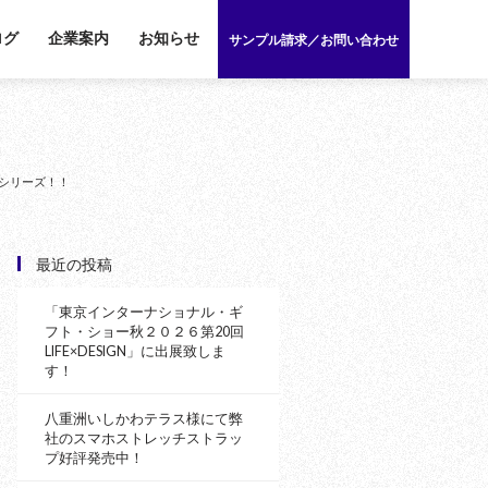
ログ
企業案内
お知らせ
サンプル請求／お問い合わせ
シリーズ！！
最近の投稿
「東京インターナショナル・ギ
フト・ショー秋２０２６第20回
LIFE×DESIGN」に出展致しま
す！
八重洲いしかわテラス様にて弊
社のスマホストレッチストラッ
プ好評発売中！