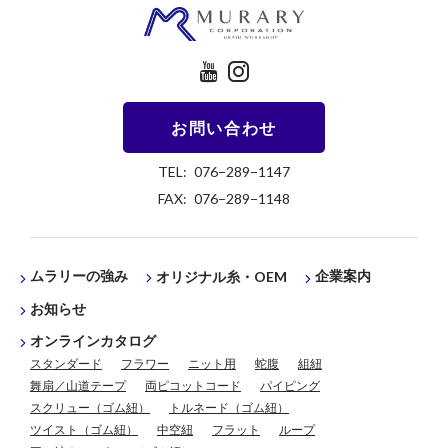
お問い合わせ
TEL: 076−289−1147
FAX: 076−289−1148
ムラリーの強み
企業案内
オリジナル糸・OEM
お知らせ
オンラインカタログ
スタンダード
フラワー
ニット用
蛇腹
組紐
舞扇／山道テープ
両ピコットコード
パイピング
スクリュー（ゴム紐）
トルネード（ゴム紐）
ツイスト（ゴム紐）
中空紐
フラット
ループ